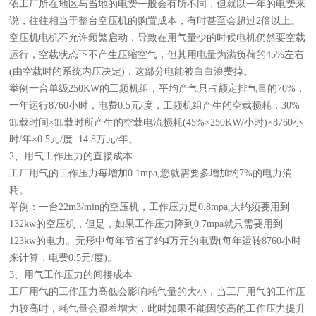
依工厂所在地区与当地的电费一般会有所不同，但就以一年的电费来
说，往往相当于整台空压机的购置成本，有时甚至会超过2倍以上。
空压机电机不允许频繁启动，导致在用气量少的时候电机仍然要空载
运行，空载状态下不产生压缩空气，但其用电量为满负荷的45%左右
(由空载时的系统内压决定)，这部分电能被白白浪费掉。
举例一台单级250KW的工频机组，平均产气只占额定排气量的70%，
一年运行8760小时，电费0.5元/度，工频机组产生的空载损耗：30%
卸载时间×卸载时所产生的空载电流损耗(45%×250KW/小时)×8760小
时/年×0.5元/度=14.8万元/年。
2、用气工作压力的直接成本
工厂用气的工作压力每增加0.1mpa,您就需要多增加约7%的电力消
耗。
举例：一台22m3/min的空压机，工作压力是0.8mpa,大约须要用到
132kw的空压机，但是，如果工作压力降到0.7mpa就只需要用到
123kw的电力。无形中每年节省了约4万元的电费(每年运转8760小时
来计算，电费0.5元/度)。
3、用气工作压力的间接成本
工厂用气的工作压力高低会影响耗气量的大小，当工厂用气的工作压
力较高时，耗气量会跟着增大，此时如果不能因较高的工作压力提升