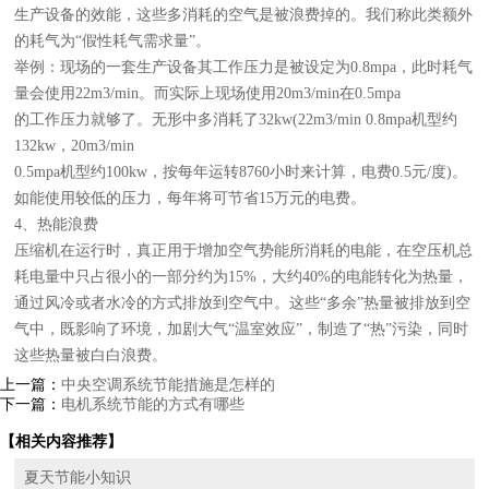
生产设备的效能，这些多消耗的空气是被浪费掉的。我们称此类额外
的耗气为“假性耗气需求量”。
举例：现场的一套生产设备其工作压力是被设定为0.8mpa，此时耗气
量会使用22m3/min。而实际上现场使用20m3/min在0.5mpa
的工作压力就够了。无形中多消耗了32kw(22m3/min 0.8mpa机型约
132kw，20m3/min
0.5mpa机型约100kw，按每年运转8760小时来计算，电费0.5元/度)。
如能使用较低的压力，每年将可节省15万元的电费。
4、热能浪费
压缩机在运行时，真正用于增加空气势能所消耗的电能，在空压机总
耗电量中只占很小的一部分约为15%，大约40%的电能转化为热量，
通过风冷或者水冷的方式排放到空气中。这些“多余”热量被排放到空
气中，既影响了环境，加剧大气“温室效应”，制造了“热”污染，同时
这些热量被白白浪费。
上一篇：
中央空调系统节能措施是怎样的
下一篇：
电机系统节能的方式有哪些
【相关内容推荐】
夏天节能小知识