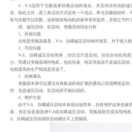
4、Y-Δ适用于无载或者轻载启动的场合。并且同任何别的
宜。除此之外，星三角启动方式还有一个优点，即当负载较轻时，
矩与负载可以匹配，这样能使电动机的效率有所提高，并因之节约
四、减压启动、软启动、变频启动综合分析
1、价格问题
自然是变频器最贵，Y-Δ、自耦减压启动相对便宜。对于投入
2、可控问题
Y-Δ、自耦减压启动简单，但仅仅只是启动。但在自动化程
少。而通过变频器调控电机，包括转速、电压等就远不是减压启动
化程度高的生产线就是首选了。
3、组网通讯
变频器本身可以通过自身集成的或扩展的通讯口实现网络监控
控，也是减压启动、软启动所不能比拟的。
4、维护方面
由于Y-Δ、自耦减压启动本身就比较简单，自然维护起来也最
器，肯定会直接选择Y-Δ或自耦减压启动。变频器能完成实现电机
Δ、自耦减压启动或软启动都比不上变频器。