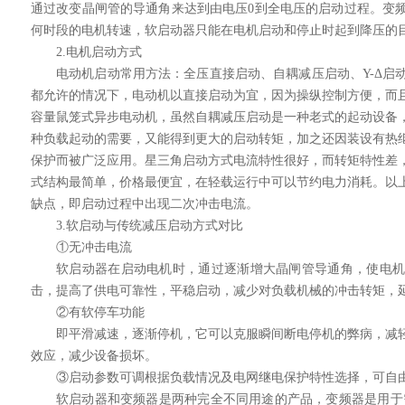
通过改变晶闸管的导通角来达到由电压0到全电压的启动过程。变
何时段的电机转速，软启动器只能在电机启动和停止时起到降压的
2.电机启动方式
电动机启动常用方法：全压直接启动、自耦减压启动、Y-Δ启
都允许的情况下，电动机以直接启动为宜，因为操纵控制方便，而
容量鼠笼式异步电动机，虽然自耦减压启动是一种老式的起动设备
种负载起动的需要，又能得到更大的启动转矩，加之还因装设有热
保护而被广泛应用。星三角启动方式电流特性很好，而转矩特性差
式结构最简单，价格最便宜，在轻载运行中可以节约电力消耗。以
缺点，即启动过程中出现二次冲击电流。
3.软启动与传统减压启动方式对比
①无冲击电流
软启动器在启动电机时，通过逐渐增大晶闸管导通角，使电
击，提高了供电可靠性，平稳启动，减少对负载机械的冲击转矩，
②有软停车功能
即平滑减速，逐渐停机，它可以克服瞬间断电停机的弊病，减
效应，减少设备损坏。
③启动参数可调根据负载情况及电网继电保护特性选择，可自
软启动器和变频器是两种完全不同用途的产品，变频器是用于