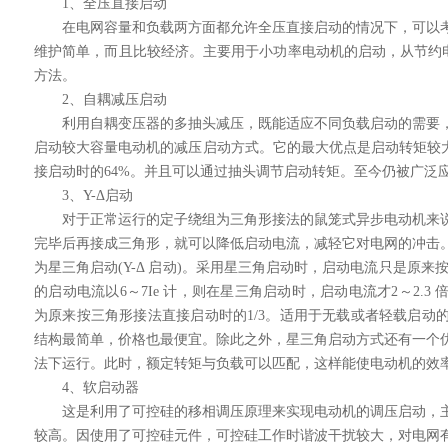
1、全压直接启动
在电网容量和负载两方面都允许全压直接启动的情况下，可以
维护简单，而且比较经济。主要用于小功率电动机的启动，从节约电
方法。
2、自耦减压启动
利用自耦变压器的多抽头减压，既能适应不同负载启动的需要
启动较大容量电动机的减压启动方式。它的最大优点是启动转矩较大
接启动时的64%。并且可以通过抽头调节启动转矩。至今仍被广泛
3、Y-Δ启动
对于正常运行的定子绕组为三角形接法的鼠笼式异步电动机来
完毕后再接成三角形，就可以降低启动电流，减轻它对电网的冲击
为星三角启动(Y-Δ 启动)。采用星三角启动时，启动电流只是原来
的启动电流以6～7Ie 计，则在星三角启动时，启动电流才2～2.
为原来按三角形接法直接启动时的1/3。适用于无载或者轻载启动
结构最简单，价格也最便宜。除此之外，星三角启动方式还有一个
法下运行。此时，额定转矩与负载可以匹配，这样能使电动机的效
4、软启动器
这是利用了可控硅的移相调压原理来实现电动机的调压启动，
较高。因使用了可控硅元件，可控硅工作时谐波干扰较大，对电网