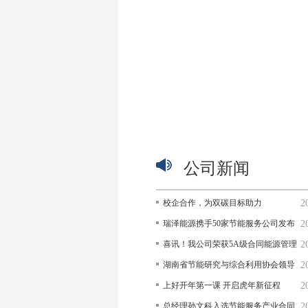
公司新闻
校企合作，为双碳目标助力
2
瑞泽能源携手50家节能服务公司发布
2
《持续深入开展公共建筑节能降碳行
喜讯！我公司荣获5A级合同能源管理
2
动的倡议》
服务认证证书和5A级节能技术服务认
湖南省节能研究与综合利用协会领导
2
证证书
莅临瑞泽能源考察指导
上好开年第一课 开启虎年新征程
2
总经理孙文科入选节能服务产业合同
2