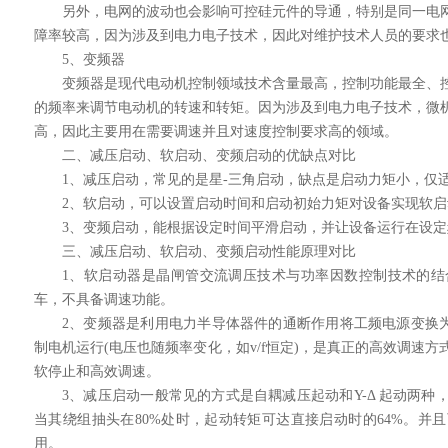
另外，电网的波动也会影响可控硅元件的导通，特别是同一电
障率较高，因为涉及到电力电子技术，因此对维护技术人员的要求
5、变频器
变频器是现代电动机控制领域技术含量最高，控制功能最全、
的频率来调节电动机的转速和转矩。因为涉及到电力电子技术，微
高，因此主要用在需要调速并且对速度控制要求高的领域。
二、减压启动、软启动、变频启动的优缺点对比
1、减压启动，常见的是星-三角启动，缺点是启动力矩小，仅
2、软启动，可以设置启动时间和启动初始力矩对设备实现软
3、变频启动，能根据设定时间平滑启动，并让设备运行在设
三、减压启动、软启动、变频启动性能原理对比
1、软启动器是晶闸管交流调压技术与功率因数控制技术的
车，不具备调速功能。
2、变频器是利用电力半导体器件的通断作用将工频电源变换为
制电机运行(电压也随频率变化，如v/f恒定)，是真正的高效调速
软停止和高效调速。
3、减压启动一般常见的方式是自耦减压起动和Y-Δ 起动两
当其绕组抽头在80%处时，起动转矩可达直接启动时的64%。并
用。