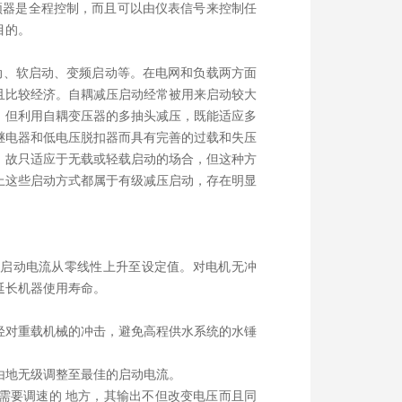
频器是全程控制，而且可以由仪表信号来控制任
目的。
动、软启动、变频启动等。在电网和负载两方面
且比较经济。自耦减压启动经常被用来启动较大
，但利用自耦变压器的多抽头减压，既能适应多
继电器和低电压脱扣器而具有完善的过载和失压
，故只适应于无载或轻载启动的场合，但这种方
上这些启动方式都属于有级减压启动，存在明显
机启动电流从零线性上升至设定值。对电机无冲
延长机器使用寿命。
轻对重载机械的冲击，避免高程供水系统的水锤
由地无级调整至最佳的启动电流。
需要调速的 地方，其输出不但改变电压而且同