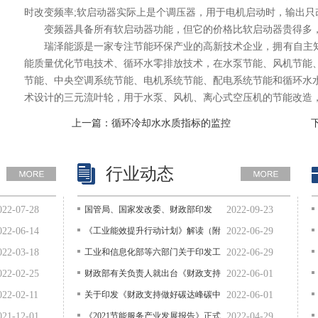
时改变频率;软启动器实际上是个调压器，用于电机启动时，输出只
变频器具备所有软启动器功能，但它的价格比软启动器贵得多
瑞泽能源是一家专注节能环保产业的高新技术企业，拥有自主知
能质量优化节电技术、循环水零排放技术，在水泵节能、风机节能
节能、中央空调系统节能、电机系统节能、配电系统节能和循环水
术设计的三元流叶轮，用于水泵、风机、离心式空压机的节能改造
上一篇：
循环冷却水水质指标的监控
行业动态
022-07-28
国管局、国家发改委、财政部印发
2022-09-23
《关于鼓励和支持公共机构采用能源
022-06-14
《工业能效提升行动计划》解读（附
2022-06-29
费用托管服务的意见》
图解）
022-03-18
工业和信息化部等六部门关于印发工
2022-06-29
业能效提升行动计划的通知
022-02-25
财政部有关负责人就出台《财政支持
2022-06-01
做好碳达峰碳中和工作的意见》答记
022-02-11
关于印发《财政支持做好碳达峰碳中
2022-06-01
者问
和工作的意见》的通知
021-12-01
《2021节能服务产业发展报告》正式
2022-04-29