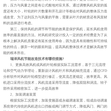
的，压力与风量之间是有公式般地对应关系。通过调整风机风室的弧
度还有大小，叶轮的叶片数量和开孔设计等都会对风机的整体压力造
成改变。为了达到压力与风量的平衡，需要从叶片的材质还有风室材
料的选择进行考虑。
第三，保持风机的调节和节能的效果是保护风机，延长风机使用
效率的最直接的方法。对风机研究设计投入一定的技术经费是为了从
根本上解决风机质量还有延长使用寿命，因为是具有前瞻性和可持续
性的特点，摒弃一时的眼前利益，提高风机整体技术才是解决高效节
能的根本所在。
瑞泽风机节能改造技术有哪些措施?
1、更换高效风机或风机叶轮根据实际工况需求，基于三元流理
论和空气动力学理论，重新设计风机叶片和风机蜗壳流道，通过CFD
分析软件对风机叶轮模型进行修正，使其流态更稳定，效率更高。风
机进口采用分流技术，风机流道采用导流套，降低双阻和涡流。转子
部件采用精密加工，进一步提高效率
2、加装调速装置
根据实际工况需求，加装变频器或永磁调速装置，组成自动调速
系统替代传统的风机进出口挡板或阀门调节方式，降低风门、阀门的